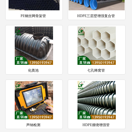
PE钢丝网骨架管
HDPE三层壁增强复合管
化粪池
七孔蜂窝管
声纳检测
HDPE缠绕增强管