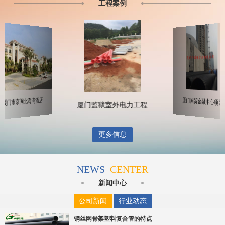
工程案例
厦门国
厦门市京闽北海湾酒店
厦门监狱室外电力工程
更多信息
NEWS
CENTER
新闻中心
公司新闻
行业动态
钢丝网骨架塑料复合管的特点