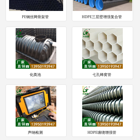
PE钢丝网骨架管
HDPE三层壁增强复合管
化粪池
七孔蜂窝管
声纳检测
HDPE缠绕增强管